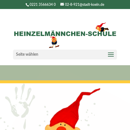
0221 3566634 0
02-8-921@stadt-koeln.de
Seite wählen