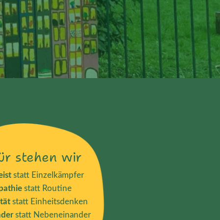
ür stehen wir
ist
statt Einzelkämpfer
pathie
statt Routine
tät
statt Einheitsdenken
nder
statt Nebeneinander