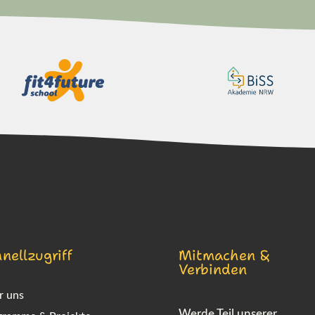
nellzugriff
Mitmachen &
Verbinden
r uns
Werde Teil unserer