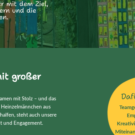
r mit dem Ziel,
dern und die
en.
mit großer
Daf
amen mit Stolz – und das
gen Heinzelmännchen aus
Teamge
 halfen, steht auch unsere
Em
alt und Engagement.
Kreativi
Miteina