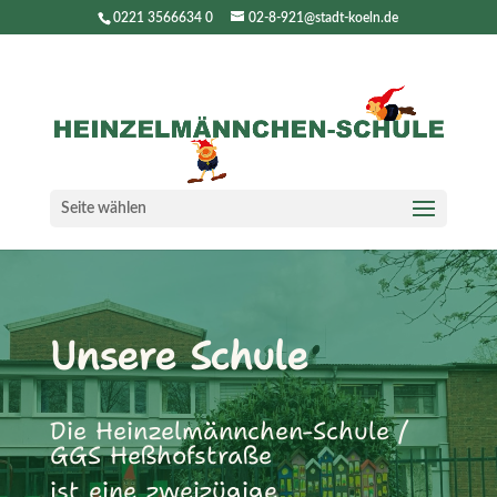
0221 3566634 0
02-8-921@stadt-koeln.de
Seite wählen
Unsere Schule
Die Heinzelmännchen-Schule /
GGS Heßhofstraße
ist eine zweizügige