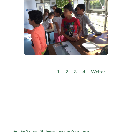
1
2
3
4
Weiter
←
Die 3a und 3b besuchen die Zooschule