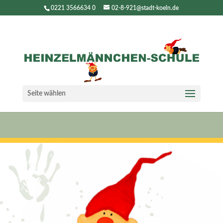
0221 3566634 0
02-8-921@stadt-koeln.de
Seite wählen