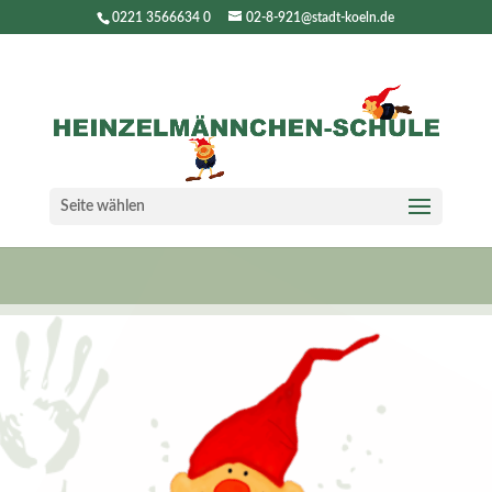
0221 3566634 0
02-8-921@stadt-koeln.de
Seite wählen