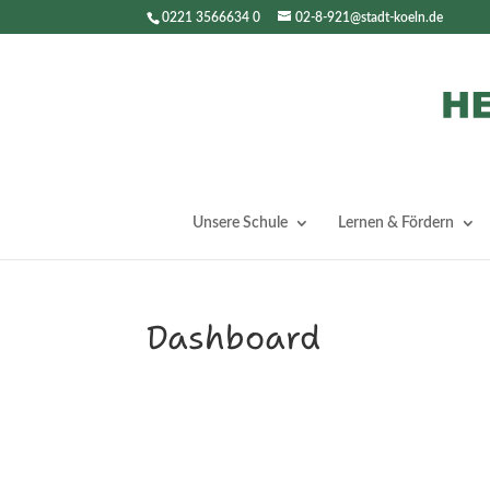
0221 3566634 0
02-8-921@stadt-koeln.de
Unsere Schule
Lernen & Fördern
Dashboard