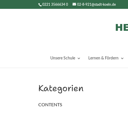
0221 3566634 0
02-8-921@stadt-koeln.de
Unsere Schule
Lernen & Fördern
Kategorien
CONTENTS