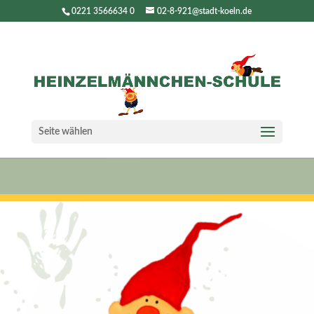
0221 3566634 0
02-8-921@stadt-koeln.de
Seite wählen