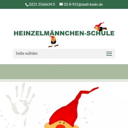
0221 3566634 0
02-8-921@stadt-koeln.de
Seite wählen