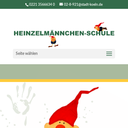
0221 3566634 0
02-8-921@stadt-koeln.de
Seite wählen