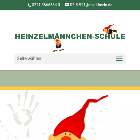
0221 3566634 0
02-8-921@stadt-koeln.de
Seite wählen