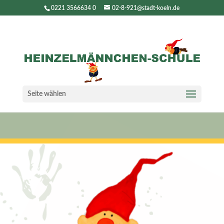
0221 3566634 0
02-8-921@stadt-koeln.de
Seite wählen