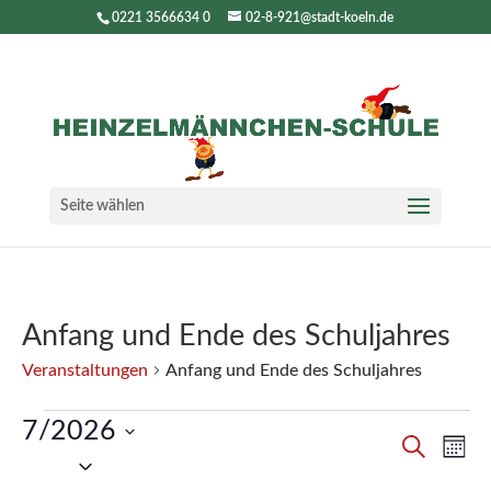
0221 3566634 0
02-8-921@stadt-koeln.de
Seite wählen
Anfang und Ende des Schuljahres
Veranstaltungen
Anfang und Ende des Schuljahres
Veranstaltungen
7/2026
Verans
Ver
Suche
Mona
Ans
Suche
Datum
Nav