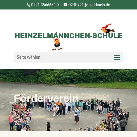
0221 3566634 0
02-8-921@stadt-koeln.de
Seite wählen
Förderverein