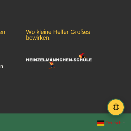
en
Wo kleine Helfer Großes
bewirken.
en
🌐
Deutsch
▼