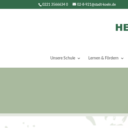
0221 3566634 0
02-8-921@stadt-koeln.de
Unsere Schule
Lernen & Fördern